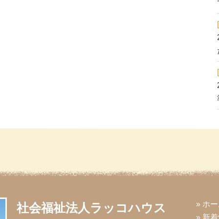
» ホ
社会福祉法人ラッコハウス
» 新